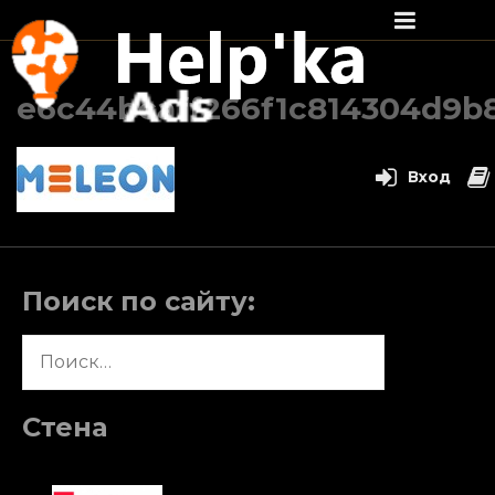
Перейти
к
e6c44bcaff266f1c814304d9b
содержимому
Вход
Поиск по сайту:
Найти:
Стена