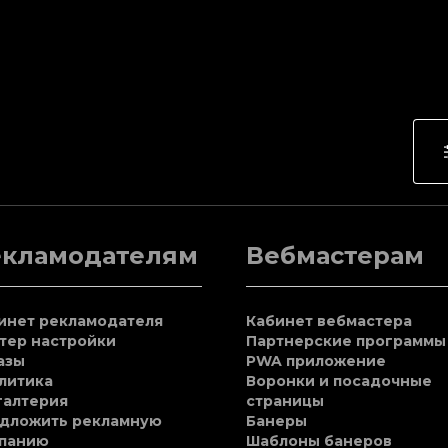
екламодателям
Вебмастерам
инет рекламодателя
Кабинет вебмастера
тер настройки
Партнерские программы
азы
PWA приложение
литика
Воронки и посадочные
галтерия
страницы
дложить рекламную
Банеры
панию
Шаблоны банеров