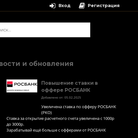
Вход
Регистрация
и:
вости и обновления
Повышение ставки в
оффере РОСБАНК
Добавлено от: 05.02.2025
Увеличена ставка по офферу РОСБАНК
(РКО)
Ставка за открытие расчетного счета увеличена с 1000р
до 3000р.
Зарабатывай ещё больше с офферами от РОСБАНК