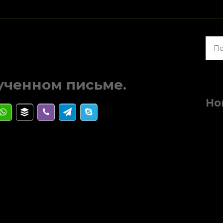
Найт
ученном письме.
Но