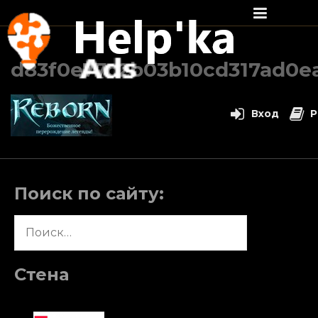
Перейти
к
d83f0e77c2b03b10cd317ad0e
содержимому
Вход
Р
Поиск по сайту:
Найти:
Стена