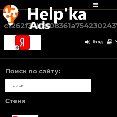
Перейти
к
c1262f32b8f08361a75423024
содержимому
Вход
Р
Поиск по сайту:
Найти:
Стена