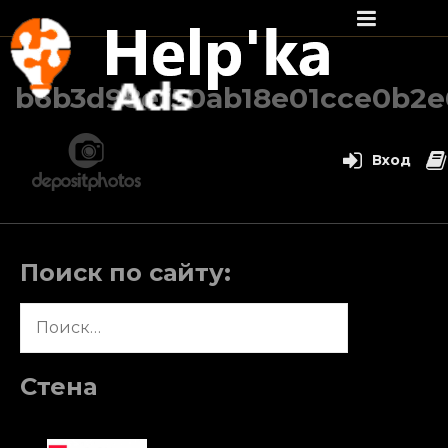
Перейти
к
b6b3d98ef50ab18e01cce0b2e
содержимому
Вход
Поиск по сайту:
Найти:
Стена