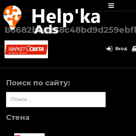
Перейти
к
b6682b90258c48bd9d259ebf
содержимому
Вход
Поиск по сайту:
Найти:
Стена