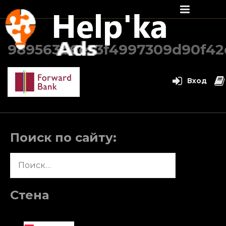
Перейти
к
989563b6e33f4997309d90f42
содержимому
Вход
Поиск по сайту:
Найти:
Стена