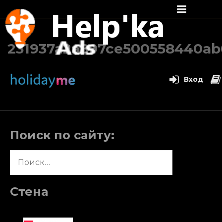
Перейти
к
231937a2a897ce500558440ab
содержимому
Вход
Поиск по сайту:
Найти:
Стена