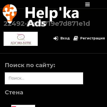
Перейти
к
22492-8ee7719e7d871e1d
содержимому
Вход
Регистрация
Поиск по сайту:
Найти:
Стена