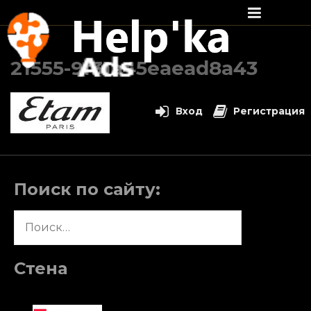
Перейти
к
21555-9f31a45eaead8a43
содержимому
Вход
Регистрация
Поиск по сайту:
Найти:
Стена