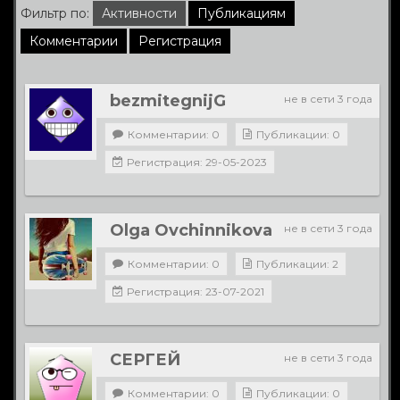
Фильтр по:
Активности
Публикациям
Комментарии
Регистрация
bezmitegnijG
не в сети 3 года
Комментарии: 0
Публикации: 0
Регистрация: 29-05-2023
Olga Ovchinnikova
не в сети 3 года
Комментарии: 0
Публикации: 2
Регистрация: 23-07-2021
СЕРГЕЙ
не в сети 3 года
Комментарии: 0
Публикации: 0