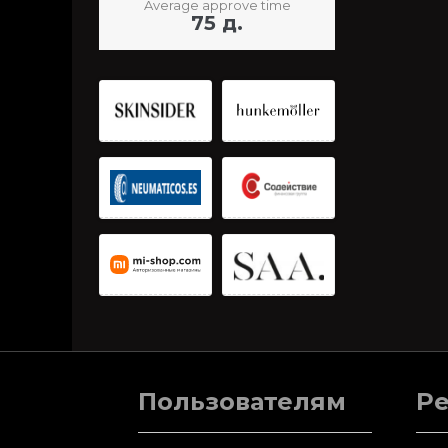
Average approve time
75 д.
Пользователям
Р