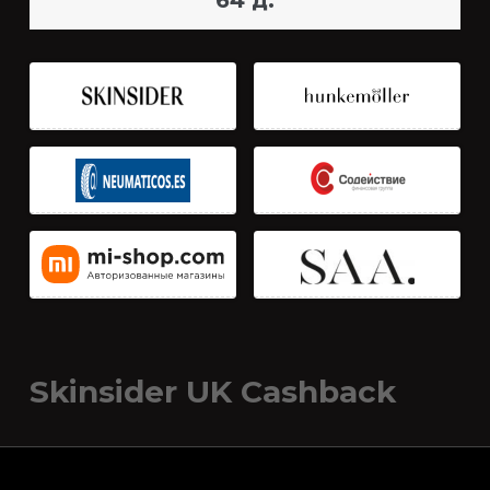
64 д.
Skinsider UK Cashback