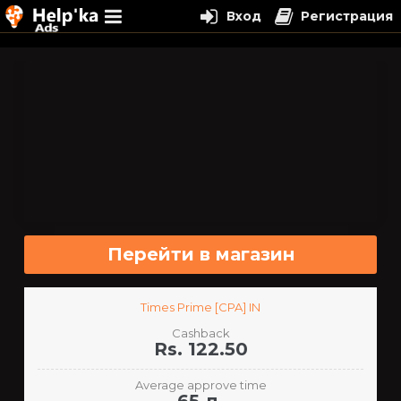
Вход
Регистрация
Перейти
к
содержимому
Перейти в магазин
Times Prime [CPA] IN
Cashback
Rs. 122.50
Average approve time