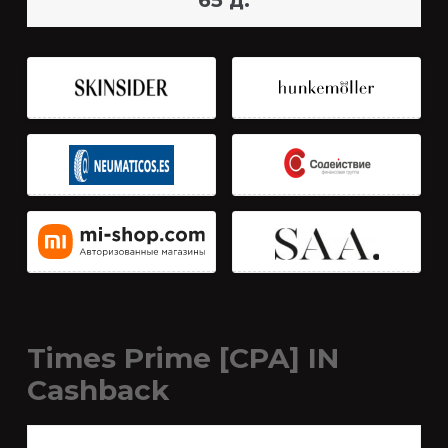
65 д.
Times Prime [CPA] IN
Cashback