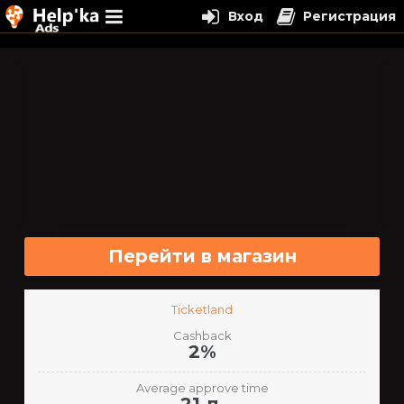
Вход
Регистрация
Перейти
к
содержимому
Перейти в магазин
Ticketland
Cashback
2%
Average approve time