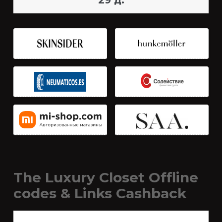
29 д.
The Luxury Closet Offline
codes & Links Cashback