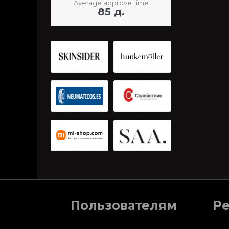
Average approve time
85 д.
Пользователям
Р