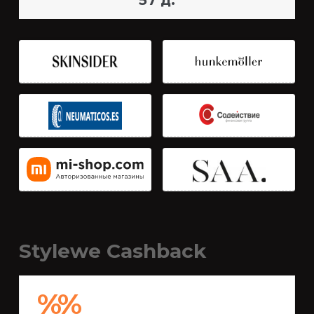
57 д.
Stylewe Cashback
%%