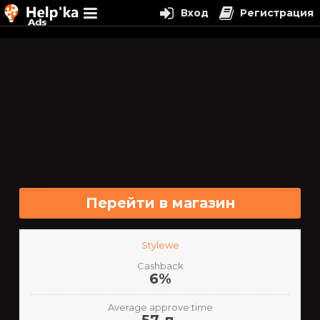
Вход
Регистрация
Перейти
к
содержимому
Перейти в магазин
Stylewe
Cashback
6%
Average approve time