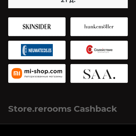
21 д.
Store.rerooms Cashback