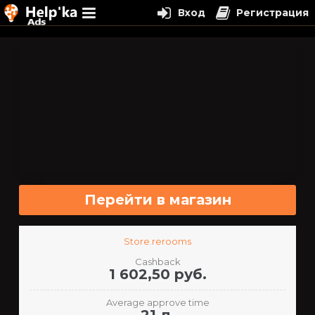
Вход
Регистрация
Перейти
к
содержимому
Перейти в магазин
Store.rerooms
Cashback
1 602,50 руб.
Average approve time