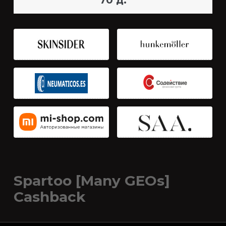
70 д.
Spartoo [Many GEOs]
Cashback