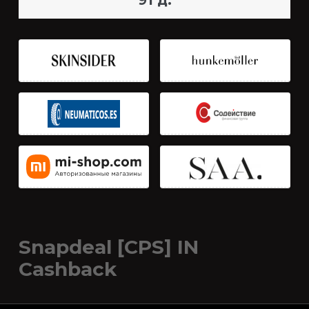
91 д.
Snapdeal [CPS] IN
Cashback