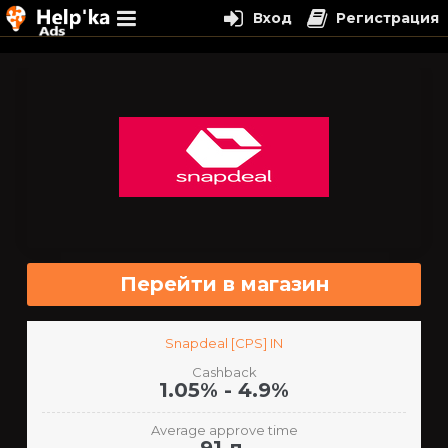
Вход
Регистрация
Перейти
к
содержимому
Перейти в магазин
Snapdeal [CPS] IN
Cashback
1.05% - 4.9%
Average approve time