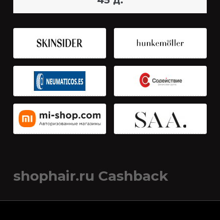
45 д.
shophair.ru Cashback