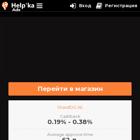
Вход
Регистрация
Перейти
к
содержимому
Перейти в магазин
SharafDG AE
Cashback
0.19% - 0.38%
Average approve time