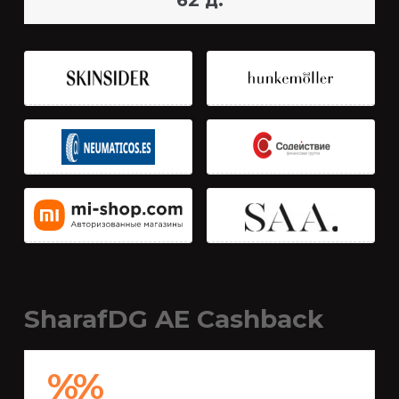
62 д.
SharafDG AE Cashback
%%