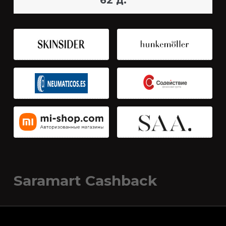
62 д.
Saramart Cashback