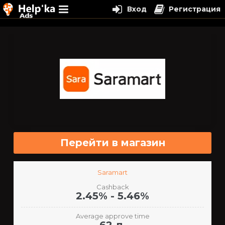
Вход
Регистрация
Перейти
к
содержимому
Перейти в магазин
Saramart
Cashback
2.45% - 5.46%
Average approve time