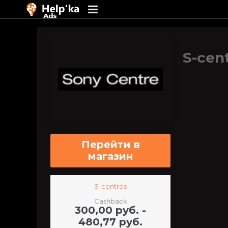
Перейти
к
содержимому
S-cen
Перейти в
магазин
S-centres
Cashback
300,00 руб. -
480,77 руб.