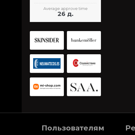
Average approve time
26 д.
Пользователям
Р