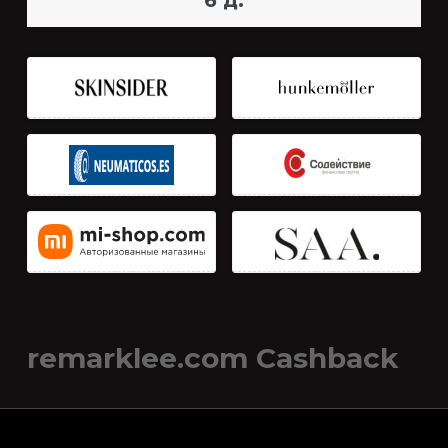
6 д.
remarklee.com Cashback