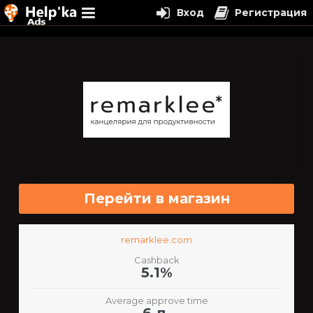
Вход
Регистрация
Перейти
к
содержимому
Перейти в магазин
remarklee.com
Cashback
5.1%
Average approve time