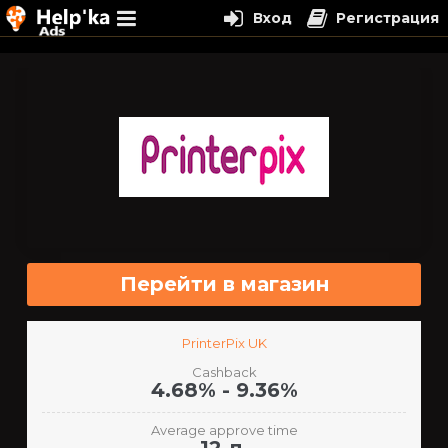
Вход
Регистрация
Перейти
к
содержимому
Перейти в магазин
PrinterPix UK
Cashback
4.68% - 9.36%
Average approve time