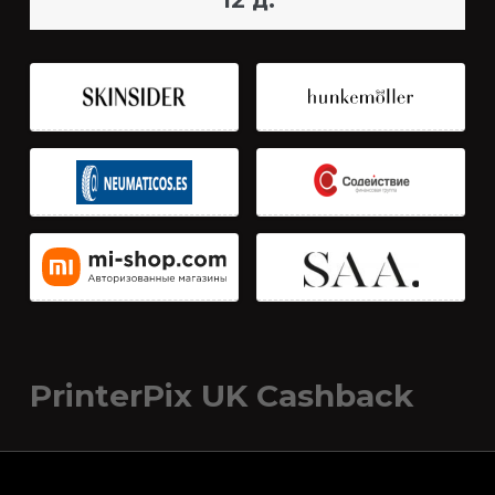
12 д.
PrinterPix UK Cashback