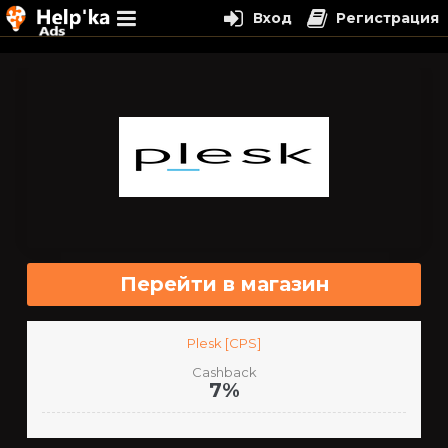
Вход
Регистрация
Перейти
к
содержимому
Перейти в магазин
Plesk [CPS]
Cashback
7%