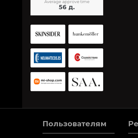
Average approve time
56 д.
Пользователям
Р