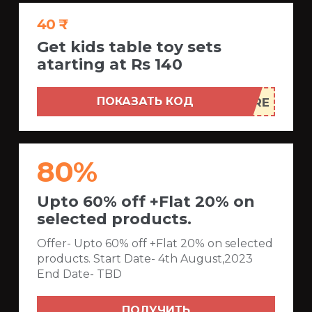
40 ₹
Get kids table toy sets
atarting at Rs 140
ПОКАЗАТЬ КОД
80%
Upto 60% off +Flat 20% on
selected products.
Offer- Upto 60% off +Flat 20% on selected
products. Start Date- 4th August,2023
End Date- TBD
ПОЛУЧИТЬ