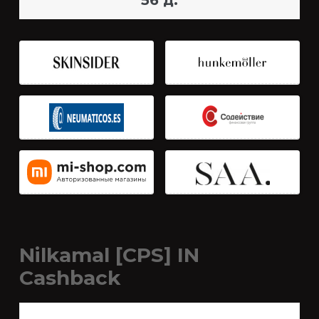
56 д.
Nilkamal [CPS] IN
Cashback