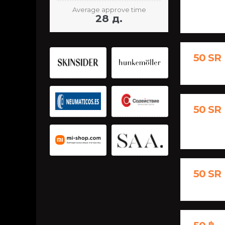
Average approve time
28 д.
50 SR
50 SR
50 SR