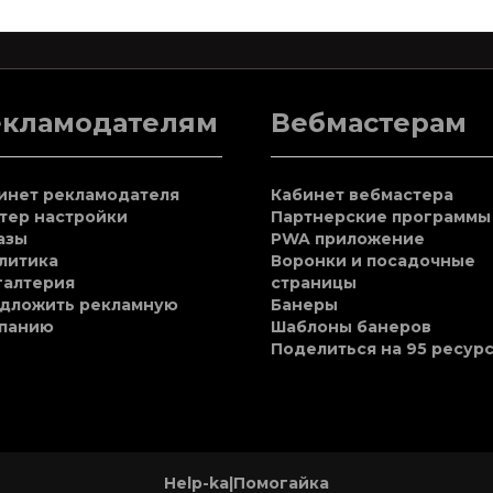
екламодателям
Вебмастерам
инет рекламодателя
Кабинет вебмастера
тер настройки
Партнерские программы
азы
PWA приложение
литика
Воронки и посадочные
галтерия
страницы
дложить рекламную
Банеры
панию
Шаблоны банеров
Поделиться на 95 ресур
Help-ka|Помогайка