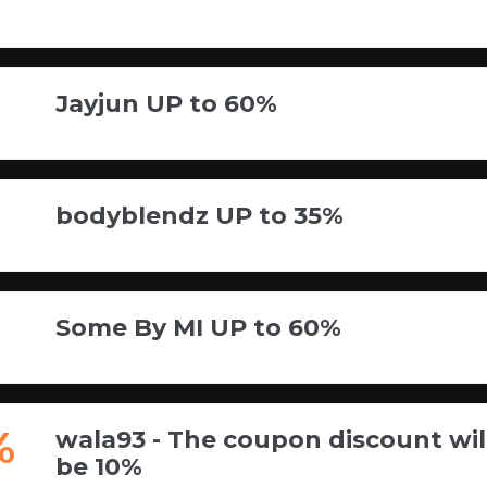
Jayjun UP to 60%
bodyblendz UP to 35%
Some By MI UP to 60%
%
wala93 - The coupon discount wil
be 10%