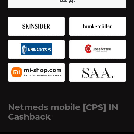
62 д.
Netmeds mobile [CPS] IN
Cashback