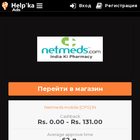
Вход
Регистрация
Перейти
к
содержимому
Перейти в магазин
Netmeds mobile [CPS] IN
Cashback
Rs. 0.00 - Rs. 131.00
Average approve time