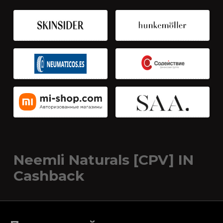
Neemli Naturals [CPV] IN
Cashback