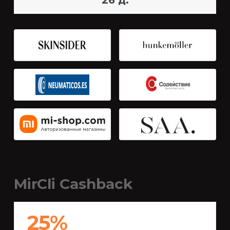
26 д.
MirCli Cashback
25%