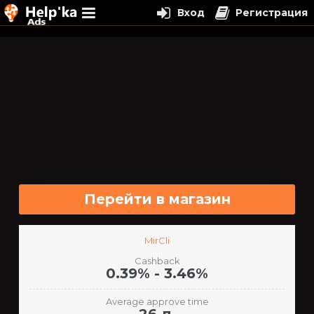
Вход
Регистрация
Перейти
к
содержимому
Перейти в магазин
MirCli
Cashback
0.39% - 3.46%
Average approve time