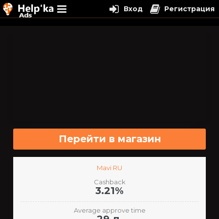
Вход
Регистрация
Перейти
к
содержимому
Перейти в магазин
Mavi RU
Cashback
3.21%
Average approve time