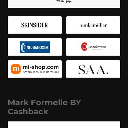
42 д.
Mark Formelle BY
Cashback