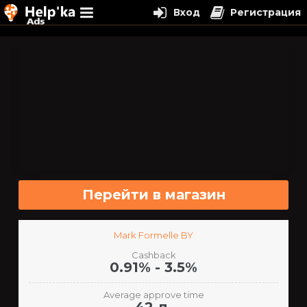
Вход
Регистрация
Перейти
к
содержимому
Перейти в магазин
Mark Formelle BY
Cashback
0.91% - 3.5%
Average approve time