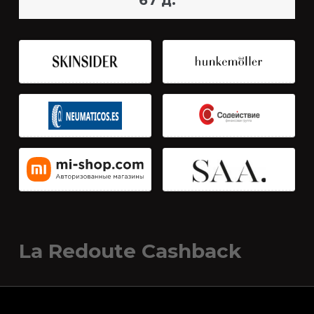
67 д.
La Redoute Cashback