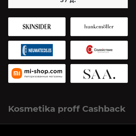
37 д.
Kosmetika proff Cashback