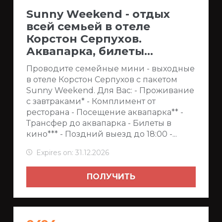
Sunny Weekend - отдых
всей семьей в отеле
Корстон Серпухов.
Аквапарка, билеты...
Проводите семейные мини - выходные
в отеле Корстон Серпухов с пакетом
Sunny Weekend. Для Вас: - Проживание
с завтраками* - Комплимент от
ресторана - Посещение аквапарка** -
Трансфер до аквапарка - Билеты в
кино*** - Поздний выезд до 18:00 -...
Expires on: 31.12.2026
ПОЛУЧИТЬ