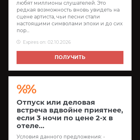
любят миллионы слушателей. Это
редкая возможность вновь увидеть на
сцене артиста, чьи песни стали
настоящими символами эпохи и до сих
пор...
Expires on: 02.10.2026
ПОЛУЧИТЬ
%%
Отпуск или деловая
встреча вдвойне приятнее,
если 3 ночи по цене 2-х в
отеле...
Условия данного предложения: -