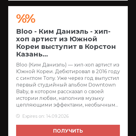
%%
Bloo - Ким Даниэль - хип-
хоп артист из Южной
Кореи выступит в Корстон
Казань...
Bloo (Ким Даниэль) — хип-хоп артист из
Южной Кореи. Дебютировал в 2016 году
с синглом Tony. Уже через год выпустил
первый студийный альбом Downtown
Baby, в котором рассказал о своей
истории любви, наполнив музыку
цепляющими эффектами, необычным...
Expires on: 14.09.2026
ПОЛУЧИТЬ