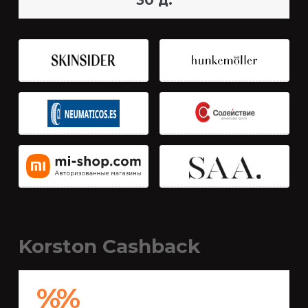
30 д.
Korston Cashback
%%