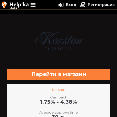
Вход
Регистрация
Перейти
к
содержимому
Перейти в магазин
Korston
Cashback
1.75% - 4.38%
Average approve time