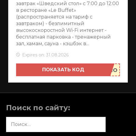
завтрак «Шведский стол» с 7:00 до 12:00
в ресторане «Le Buffet»
(распространяется на тариф с
завтраком) - безлимитный
высокоскоростной Wi-Fi интернет -
бесплатная парковка - тренажерный
зал, хамам, сауна - кэшбэк в...
Expires on: 31.08.2026
ПОКАЗАТЬ КОД
Поиск по сайту:
Найти: