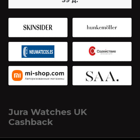
59 д.
Jura Watches UK
Cashback