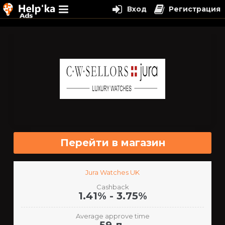
Вход
Регистрация
Перейти
к
содержимому
Перейти в магазин
Jura Watches UK
Cashback
1.41% - 3.75%
Average approve time