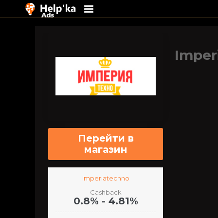
Перейти
к
содержимому
Imper
Перейти в
магазин
Imperiatechno
Cashback
0.8% - 4.81%