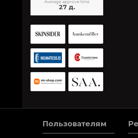
Average approve time
27 д.
Пользователям
Р