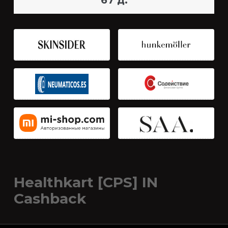
67 д.
Healthkart [CPS] IN
Cashback