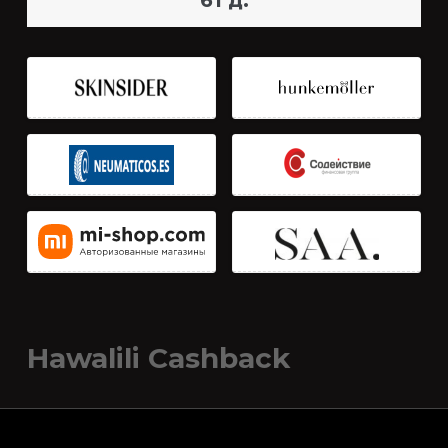
61 д.
Hawalili Cashback