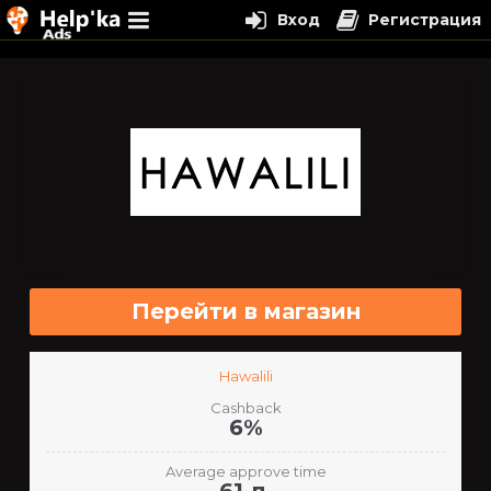
Вход
Регистрация
Перейти
к
содержимому
Перейти в магазин
Hawalili
Cashback
6%
Average approve time