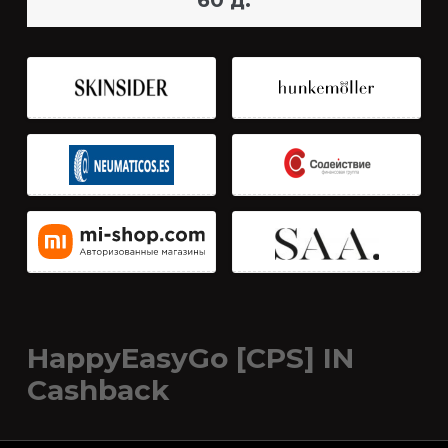
60 д.
HappyEasyGo [CPS] IN
Cashback