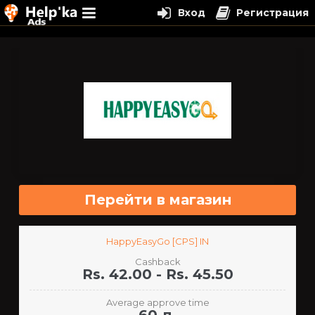
Вход
Регистрация
Перейти
к
содержимому
Перейти в магазин
HappyEasyGo [CPS] IN
Cashback
Rs. 42.00 - Rs. 45.50
Average approve time