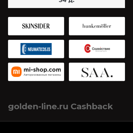
34 д.
golden-line.ru Cashback