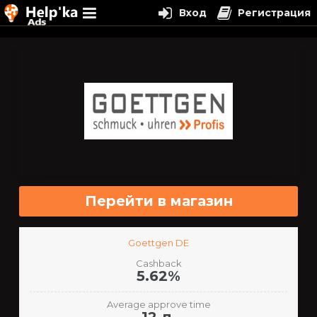
Вход
Регистрация
Перейти
к
содержимому
Перейти в магазин
Goettgen DE
Cashback
5.62%
Average approve time