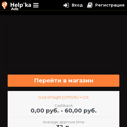
Вход
Регистрация
Перейти
к
содержимому
Перейти в магазин
God of Night [CPP] RU + CIS
Cashback
0,00 руб. - 60,00 руб.
Average approve time