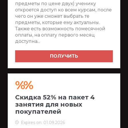
предметы по цене двух) ученику
откроется доступ ко всем курсам, после
чего он уже сможет выбрать те
предметы, которые ему актуальны.
Также есть возможность помесячной
оплаты, на оплату первого месяц
доступна...
ПОЛУЧИТЬ
%%
Скидка 52% на пакет 4
занятия для новых
покупателей
Expires on: 01.09.2026