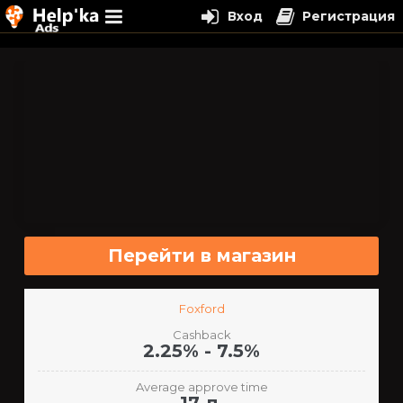
Вход
Регистрация
Перейти
к
содержимому
Перейти в магазин
Foxford
Cashback
2.25% - 7.5%
Average approve time