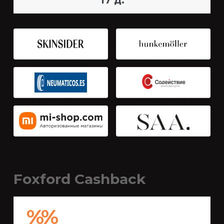
17 д.
Foxford Cashback
%%