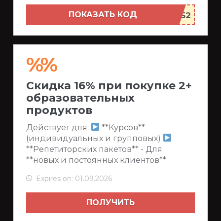
ПОКАЗАТЬ КОД
%%
Скидка 16% при покупке 2+
образовательных
продуктов
Действует для:
**Курсов**
(индивидуальных и групповых)
**Репетиторских пакетов** - Для
**новых и постоянных клиентов**
Expires on: 01.09.2026
ПОЛУЧИТЬ