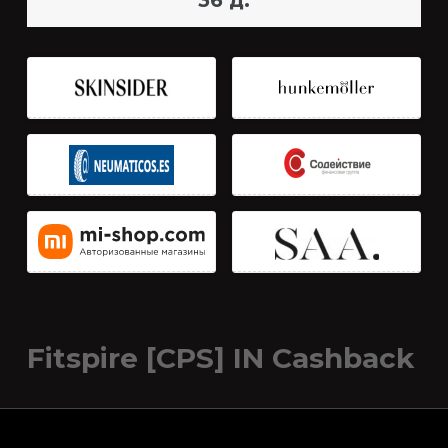
36 д.
Fitspire [CPS] IN Cashback