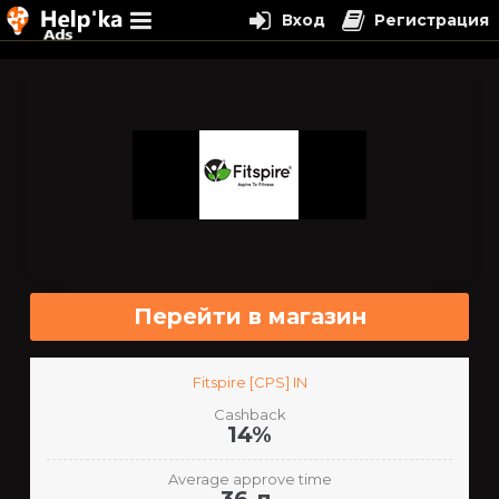
Вход
Регистрация
Перейти
к
содержимому
Перейти в магазин
Fitspire [CPS] IN
Cashback
14%
Average approve time