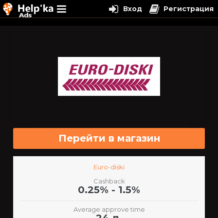
Вход
Регистрация
Перейти
к
содержимому
Перейти в магазин
Euro-diski
Cashback
0.25% - 1.5%
Average approve time